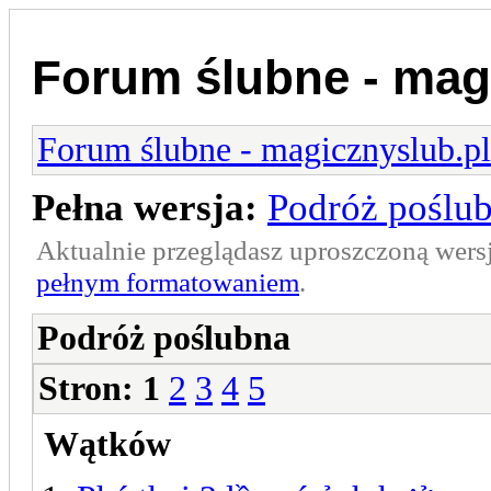
Forum ślubne - mag
Forum ślubne - magicznyslub.pl
Pełna wersja:
Podróż poślu
Aktualnie przeglądasz uproszczoną wers
pełnym formatowaniem
.
Podróż poślubna
Stron:
1
2
3
4
5
Wątków