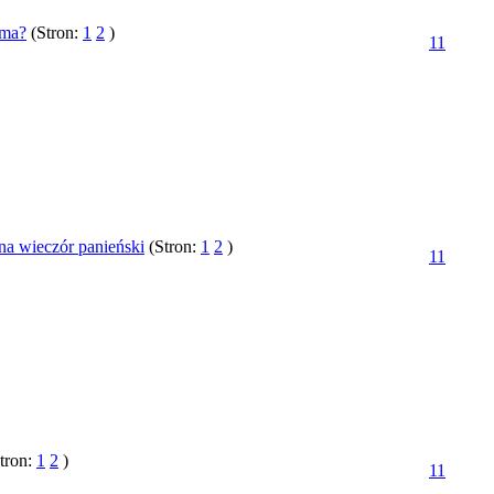
ama?
(Stron:
1
2
)
11
na wieczór panieński
(Stron:
1
2
)
11
tron:
1
2
)
11