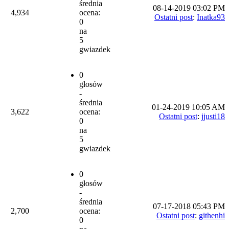
średnia
08-14-2019 03:02 PM
4,934
ocena:
Ostatni post
:
Inatka93
0
na
5
gwiazdek
0
głosów
-
średnia
01-24-2019 10:05 AM
3,622
ocena:
Ostatni post
:
jjusti18
0
na
5
gwiazdek
0
głosów
-
średnia
07-17-2018 05:43 PM
2,700
ocena:
Ostatni post
:
githenhi
0