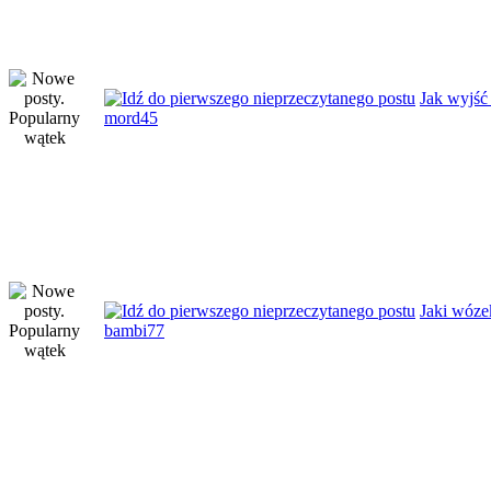
Jak wyjść
mord45
Jaki wózek
bambi77