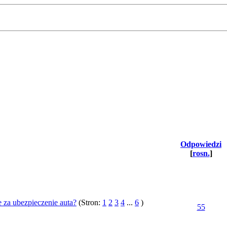
Odpowiedzi
[
rosn.
]
ie za ubezpieczenie auta?
(Stron:
1
2
3
4
...
6
)
55