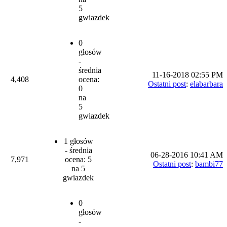
5
gwiazdek
0
głosów
-
średnia
11-16-2018 02:55 PM
4,408
ocena:
Ostatni post
:
elabarbara
0
na
5
gwiazdek
1 głosów
- średnia
06-28-2016 10:41 AM
7,971
ocena: 5
Ostatni post
:
bambi77
na 5
gwiazdek
0
głosów
-