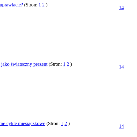
 uprawiacie?
(Stron:
1
2
)
14
 jako świateczny prezent
(Stron:
1
2
)
14
rne cykle miesiączkowe
(Stron:
1
2
)
14