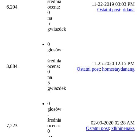
średnia
11-22-2019 03:03 PM
6,204
ocena:
Ostatni post
:
ridana
0
na
5
gwiazdek
0
głosów
-
średnia
11-25-2020 12:15 PM
3,884
ocena:
Ostatni post
:
homestaydanang
0
na
5
gwiazdek
0
głosów
-
średnia
02-09-2020 02:28 AM
7,223
ocena:
Ostatni post
:
xlkhinenaks
0
na