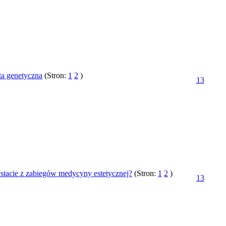
ta genetyczna
(Stron:
1
2
)
13
stacie z zabiegów medycyny estetycznej?
(Stron:
1
2
)
13