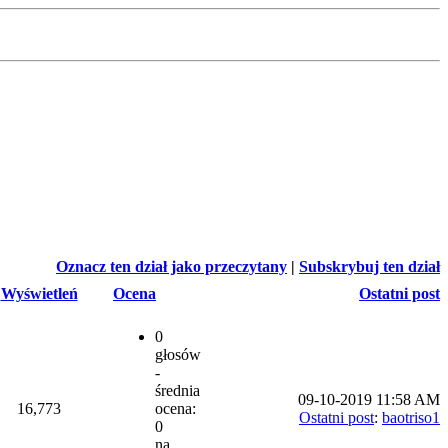
Oznacz ten dział jako przeczytany
|
Subskrybuj ten dział
Wyświetleń
Ocena
Ostatni post
0
głosów
-
średnia
09-10-2019 11:58 AM
16,773
ocena:
Ostatni post
:
baotriso1
0
na