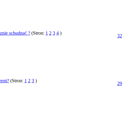
cznie schudnąć ?
(Stron:
1
2
3
4
)
32
zent?
(Stron:
1
2
3
)
29