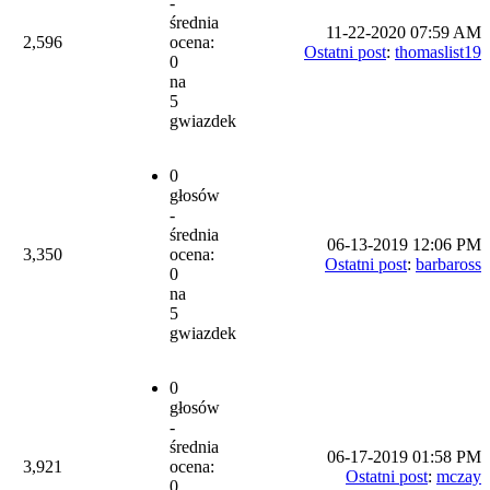
-
średnia
11-22-2020 07:59 AM
2,596
ocena:
Ostatni post
:
thomaslist19
0
na
5
gwiazdek
0
głosów
-
średnia
06-13-2019 12:06 PM
3,350
ocena:
Ostatni post
:
barbaross
0
na
5
gwiazdek
0
głosów
-
średnia
06-17-2019 01:58 PM
3,921
ocena:
Ostatni post
:
mczay
0