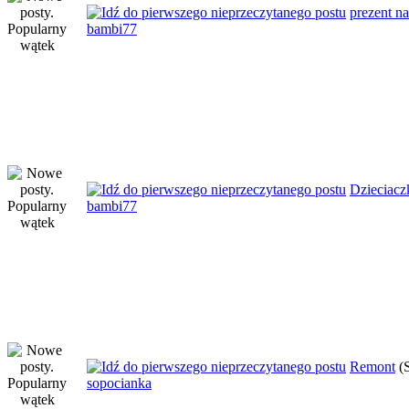
prezent na
bambi77
Dzieciacz
bambi77
Remont
(
sopocianka