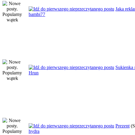
Jaka rekl
bambi77
Sukienka 
Hrun
Prezent
(S
hydra