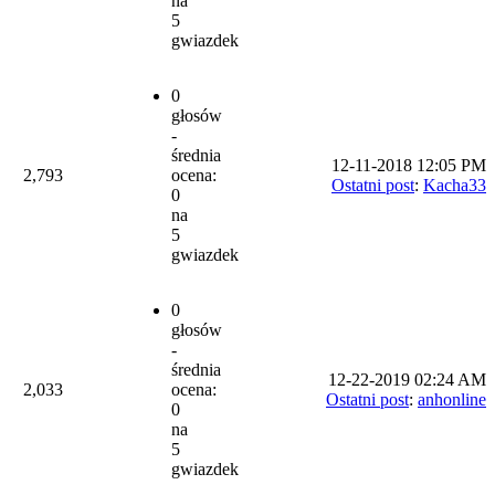
na
5
gwiazdek
0
głosów
-
średnia
12-11-2018 12:05 PM
2,793
ocena:
Ostatni post
:
Kacha33
0
na
5
gwiazdek
0
głosów
-
średnia
12-22-2019 02:24 AM
2,033
ocena:
Ostatni post
:
anhonline
0
na
5
gwiazdek