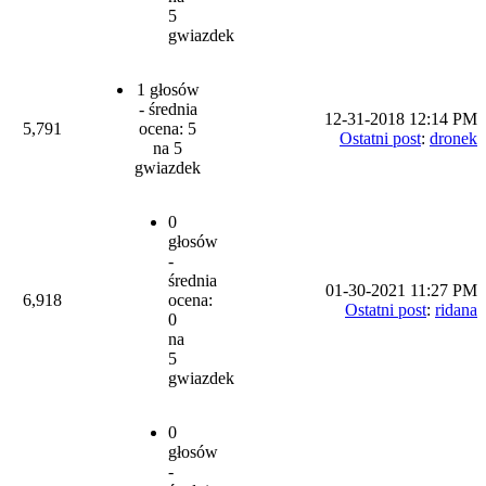
5
gwiazdek
1 głosów
- średnia
12-31-2018 12:14 PM
5,791
ocena: 5
Ostatni post
:
dronek
na 5
gwiazdek
0
głosów
-
średnia
01-30-2021 11:27 PM
6,918
ocena:
Ostatni post
:
ridana
0
na
5
gwiazdek
0
głosów
-