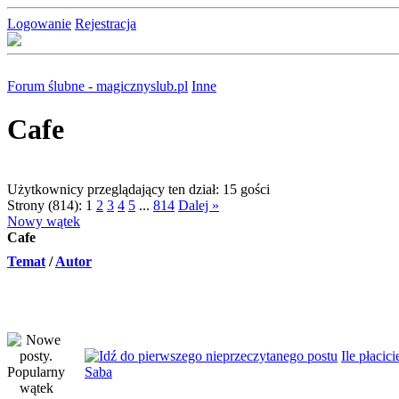
Logowanie
Rejestracja
Forum ślubne - magicznyslub.pl
Inne
Cafe
Użytkownicy przeglądający ten dział: 15 gości
Strony (814):
1
2
3
4
5
...
814
Dalej »
Nowy wątek
Cafe
Temat
/
Autor
Ile płacic
Saba