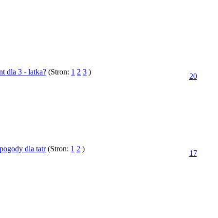
nt dla 3 - latka?
(Stron:
1
2
3
)
20
pogody dla tatr
(Stron:
1
2
)
17