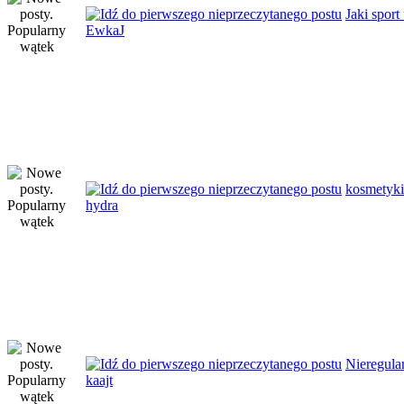
Jaki sport
EwkaJ
kosmetyki
hydra
Nieregula
kaajt