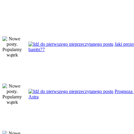
Jaki preze
bambi77
Prognoza 
Astra