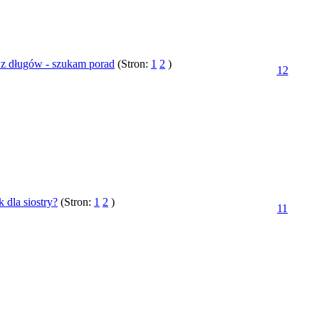
 z długów - szukam porad
(Stron:
1
2
)
12
 dla siostry?
(Stron:
1
2
)
11