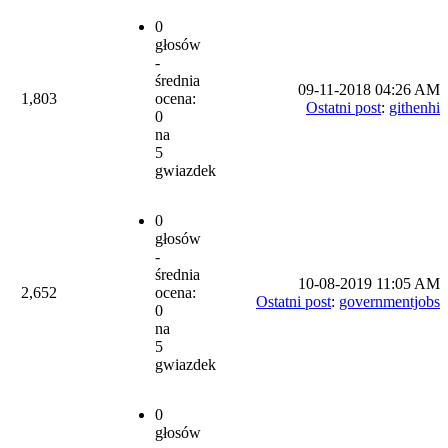
0
głosów
-
średnia
09-11-2018 04:26 AM
1,803
ocena:
Ostatni post
:
githenhi
0
na
5
gwiazdek
0
głosów
-
średnia
10-08-2019 11:05 AM
2,652
ocena:
Ostatni post
:
governmentjobs
0
na
5
gwiazdek
0
głosów