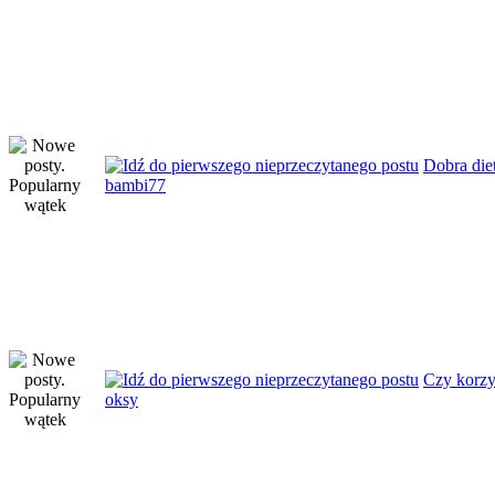
Dobra die
bambi77
Czy korzy
oksy