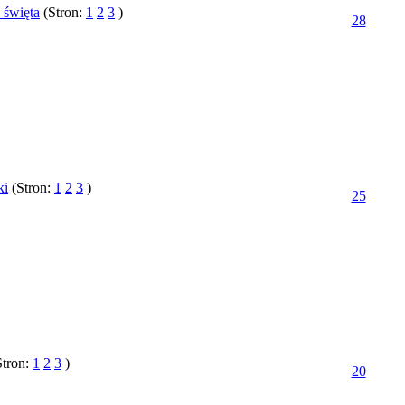
 święta
(Stron:
1
2
3
)
28
ki
(Stron:
1
2
3
)
25
Stron:
1
2
3
)
20