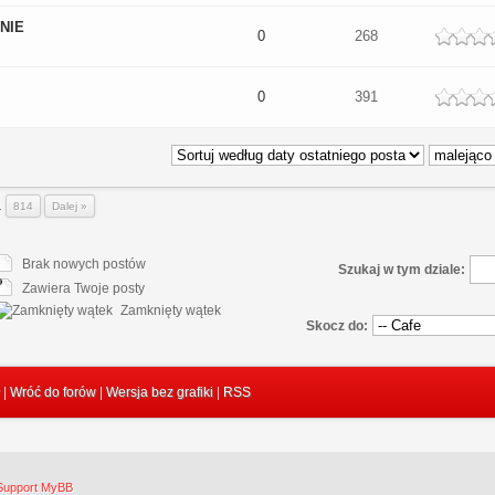
NIE
dek
0
268
dek
0
391
..
814
Dalej »
Brak nowych postów
Szukaj w tym dziale:
Zawiera Twoje posty
Zamknięty wątek
Skocz do:
|
Wróć do forów
|
Wersja bez grafiki
|
RSS
 Support MyBB