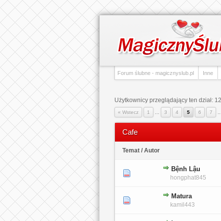
Forum ślubne - magicznyslub.pl
Inne
Użytkownicy przeglądający ten dział: 12
« Wstecz
1
...
3
4
5
6
7
.
Cafe
Temat
/
Autor
Bệnh Lậu
0 głosów - średnia ocena: 0 na 5 gwiaz
1
2
3
4
5
hongphat845
Matura
0 głosów - średnia ocena: 0 na 5 gwiaz
1
2
3
4
5
kamil443