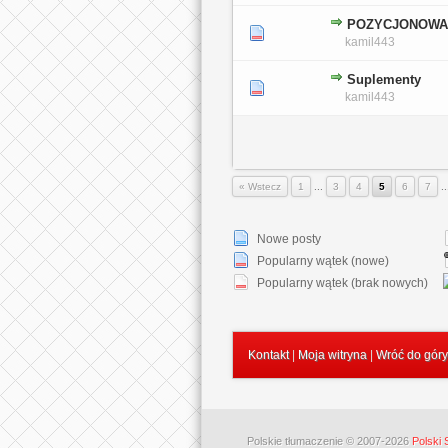
POZYCJONOWA
0 głosów - średnia ocena: 0 na 5 gwiaz
1
2
3
4
5
kamil443
Suplementy
0 głosów - średnia ocena: 0 na 5 gwiaz
1
2
3
4
5
kamil443
« Wstecz
1
...
3
4
5
6
7
.
Nowe posty
Popularny wątek (nowe)
Popularny wątek (brak nowych)
Kontakt
|
Moja witryna
|
Wróć do góry
Polskie tłumaczenie © 2007-2026
Polski