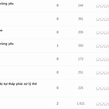
trùng yếu
dek
0
244
dek
0
391
ne
dek
0
205
trùng yếu
dek
1
250
dek
0
173
dek
0
251
bị tụt thấp phải xử lý thế
dek
0
225
dek
2
1,621