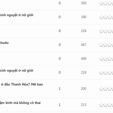
dek
0
358
inh nguyệt ở nữ giới
dek
0
190
dek
0
224
chodu
dek
0
467
dek
0
408
inh nguyệt ở nữ giới
dek
0
218
u ở đâu Thanh Hóa? Hết bao
dek
1
200
ậm kinh mà không có thai
dek
1
213