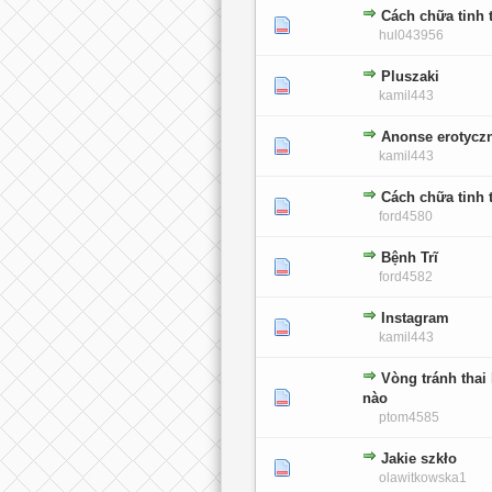
Cách chữa tinh 
0 głosów - średnia ocena: 0 na 5 gwiaz
1
2
3
4
5
hul043956
Pluszaki
0 głosów - średnia ocena: 0 na 5 gwiaz
1
2
3
4
5
kamil443
Anonse erotycz
0 głosów - średnia ocena: 0 na 5 gwiaz
1
2
3
4
5
kamil443
Cách chữa tinh 
0 głosów - średnia ocena: 0 na 5 gwiaz
1
2
3
4
5
ford4580
Bệnh Trĩ
0 głosów - średnia ocena: 0 na 5 gwiaz
1
2
3
4
5
ford4582
Instagram
0 głosów - średnia ocena: 0 na 5 gwiaz
1
2
3
4
5
kamil443
Vòng tránh thai 
0 głosów - średnia ocena: 0 na 5 gwiaz
1
2
3
4
5
nào
ptom4585
Jakie szkło
0 głosów - średnia ocena: 0 na 5 gwiaz
1
2
3
4
5
olawitkowska1