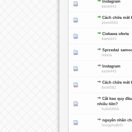
Instagram
0 głosów - średnia ocena: 0 na 5 gwiaz
1
2
3
4
5
kamil443
Cách chữa mất k
0 głosów - średnia ocena: 0 na 5 gwiaz
1
2
3
4
5
ptom4583
Ciekawa oferta
0 głosów - średnia ocena: 0 na 5 gwiaz
1
2
3
4
5
kamil443
Sprzedaż samo
0 głosów - średnia ocena: 0 na 5 gwiaz
1
2
3
4
5
ridana
Instagram
0 głosów - średnia ocena: 0 na 5 gwiaz
1
2
3
4
5
kamil443
Cách chữa mất k
0 głosów - średnia ocena: 0 na 5 gwiaz
1
2
3
4
5
ford4582
Cắt bao quy đầ
0 głosów - średnia ocena: 0 na 5 gwiaz
1
2
3
4
5
nhiêu tiền?
hul043956
nguyên nhân ch
0 głosów - średnia ocena: 0 na 5 gwiaz
1
2
3
4
5
hongphat845