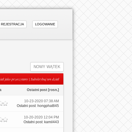
REJESTRACJA
LOGOWANIE
NOWY WĄTEK
iał jako przeczytany
|
Subskrybuj ten dział
a
Ostatni post
[
rosn.
]
10-23-2020 07:38 AM
Ostatni post
:
hongphat845
10-20-2020 12:04 PM
Ostatni post
:
kamil443