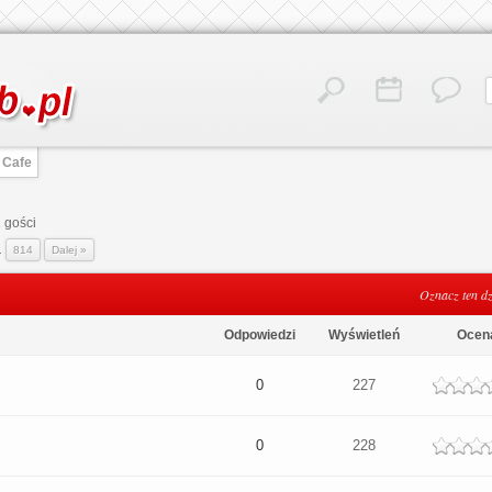
Cafe
 gości
..
814
Dalej »
Oznacz ten dz
Odpowiedzi
Wyświetleń
Ocen
dek
0
227
dek
0
228