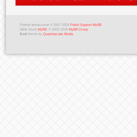
Polskie tłumaczenie © 2007-2026
Polski Support MyBB
Silnik forum
MyBB
, © 2002-2026
MyBB Group
.
Kodi
theme by
Quacktacular Media
.