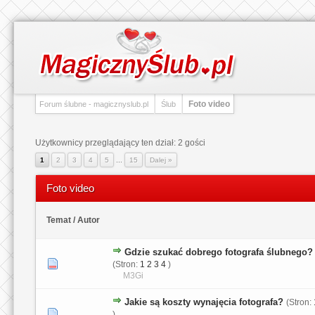
Foto video
Forum ślubne - magicznyslub.pl
Ślub
Użytkownicy przeglądający ten dział: 2 gości
1
2
3
4
5
...
15
Dalej »
Foto video
Temat
/
Autor
Gdzie szukać dobrego fotografa ślubnego?
1 głosów - średnia ocena: 2 na 5 gwiazdek
1
2
3
4
5
(Stron:
1
2
3
4
)
M3Gi
Jakie są koszty wynajęcia fotografa?
(Stron:
1 głosów - średnia ocena: 4 na 5 gwiazdek
1
2
3
4
5
)