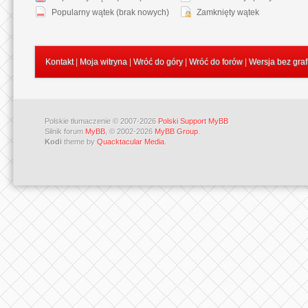
Popularny wątek (brak nowych)
Zamknięty wątek
Kontakt
|
Moja witryna
|
Wróć do góry
|
Wróć do forów
|
Wersja bez graf
Polskie tłumaczenie © 2007-2026
Polski Support MyBB
Silnik forum
MyBB
, © 2002-2026
MyBB Group
.
Kodi
theme by
Quacktacular Media
.