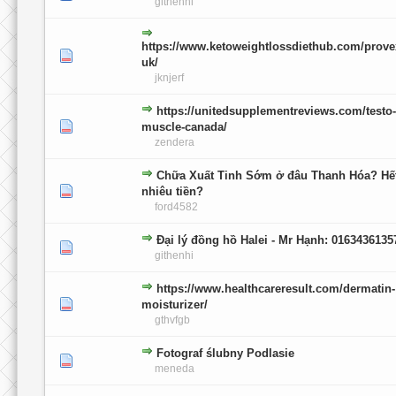
githenhi
https://www.ketoweightlossdiethub.com/prov
0 głosów - średnia ocena: 0 na 5 gwiazdek
1
2
3
4
5
uk/
jknjerf
https://unitedsupplementreviews.com/testo-
0 głosów - średnia ocena: 0 na 5 gwiazdek
1
2
3
4
5
muscle-canada/
zendera
Chữa Xuất Tinh Sớm ở đâu Thanh Hóa? Hế
0 głosów - średnia ocena: 0 na 5 gwiazdek
1
2
3
4
5
nhiêu tiền?
ford4582
Đại lý đồng hồ Halei - Mr Hạnh: 0163436135
0 głosów - średnia ocena: 0 na 5 gwiazdek
1
2
3
4
5
githenhi
https://www.healthcareresult.com/dermatin-
0 głosów - średnia ocena: 0 na 5 gwiazdek
1
2
3
4
5
moisturizer/
gthvfgb
Fotograf ślubny Podlasie
0 głosów - średnia ocena: 0 na 5 gwiazdek
1
2
3
4
5
meneda