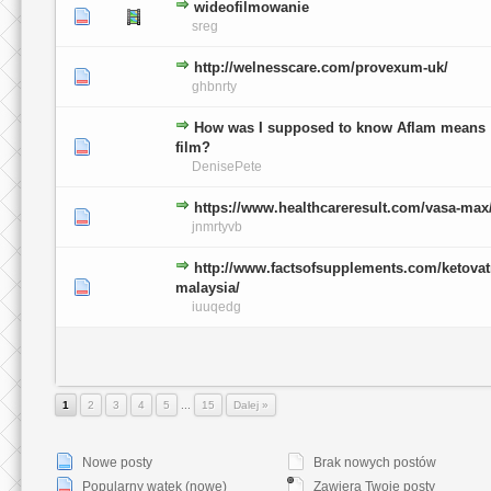
wideofilmowanie
0 głosów - średnia ocena: 0 na 5 gwiazdek
1
2
3
4
5
sreg
http://welnesscare.com/provexum-uk/
0 głosów - średnia ocena: 0 na 5 gwiazdek
1
2
3
4
5
ghbnrty
How was I supposed to know Aflam means
0 głosów - średnia ocena: 0 na 5 gwiazdek
1
2
3
4
5
film?
DenisePete
https://www.healthcareresult.com/vasa-max
0 głosów - średnia ocena: 0 na 5 gwiazdek
1
2
3
4
5
jnmrtyvb
http://www.factsofsupplements.com/ketovat
0 głosów - średnia ocena: 0 na 5 gwiazdek
1
2
3
4
5
malaysia/
iuuqedg
1
2
3
4
5
...
15
Dalej »
Nowe posty
Brak nowych postów
Popularny wątek (nowe)
Zawiera Twoje posty