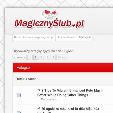
Fotograf
Forum ślubne - magicznyslub.pl
Poszukiwania
Użytkownicy przeglądający ten dział: 1 gości
« Wstecz
1
2
3
4
5
Dalej »
Fotograf
Temat
/
Autor
7 Tips To Vibrant Enhanced Keto Much
0 głosów - średnia ocena: 0 na 5 gwiazdek
1
2
3
4
5
Better While Doing Other Things
Kathdonez
Đi ngoài ra máu tươi là dấu hiệu của