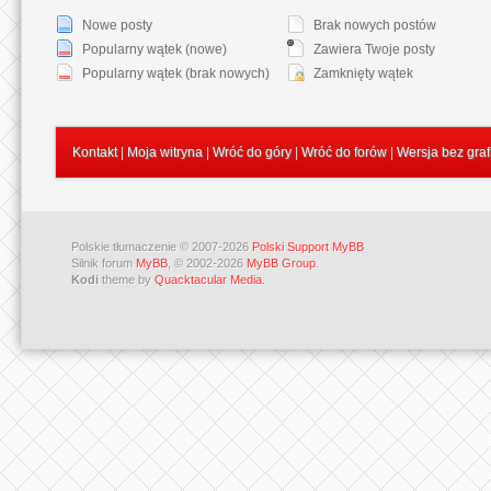
Nowe posty
Brak nowych postów
Popularny wątek (nowe)
Zawiera Twoje posty
Popularny wątek (brak nowych)
Zamknięty wątek
Kontakt
|
Moja witryna
|
Wróć do góry
|
Wróć do forów
|
Wersja bez graf
Polskie tłumaczenie © 2007-2026
Polski Support MyBB
Silnik forum
MyBB
, © 2002-2026
MyBB Group
.
Kodi
theme by
Quacktacular Media
.