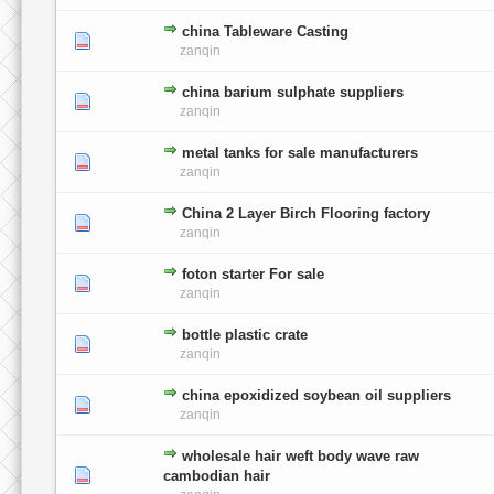
china Tableware Casting
0 głosów - średnia ocena: 0 na 5 gwiazdek
1
2
3
4
5
zanqin
china barium sulphate suppliers
0 głosów - średnia ocena: 0 na 5 gwiazdek
1
2
3
4
5
zanqin
metal tanks for sale manufacturers
0 głosów - średnia ocena: 0 na 5 gwiazdek
1
2
3
4
5
zanqin
China 2 Layer Birch Flooring factory
0 głosów - średnia ocena: 0 na 5 gwiazdek
1
2
3
4
5
zanqin
foton starter For sale
0 głosów - średnia ocena: 0 na 5 gwiazdek
1
2
3
4
5
zanqin
bottle plastic crate
0 głosów - średnia ocena: 0 na 5 gwiazdek
1
2
3
4
5
zanqin
china epoxidized soybean oil suppliers
0 głosów - średnia ocena: 0 na 5 gwiazdek
1
2
3
4
5
zanqin
wholesale hair weft body wave raw
0 głosów - średnia ocena: 0 na 5 gwiazdek
1
2
3
4
5
cambodian hair