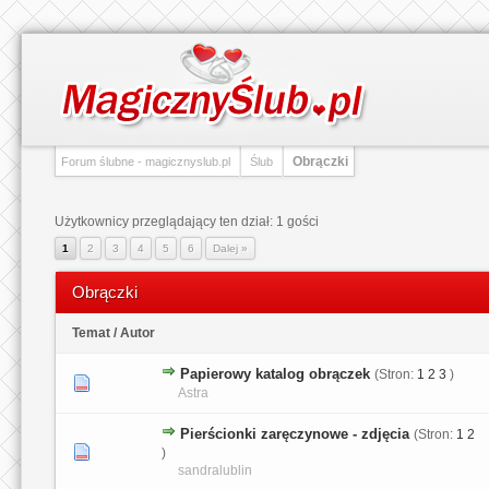
Obrączki
Forum ślubne - magicznyslub.pl
Ślub
Użytkownicy przeglądający ten dział: 1 gości
1
2
3
4
5
6
Dalej »
Obrączki
Temat
/
Autor
Papierowy katalog obrączek
(Stron:
1
2
3
)
1 głosów - średnia ocena: 5 na 5 gwiazdek
1
2
3
4
5
Astra
Pierścionki zaręczynowe - zdjęcia
(Stron:
1
2
0 głosów - średnia ocena: 0 na 5 gwiazdek
1
2
3
4
5
)
sandralublin