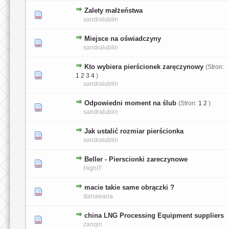
Zalety małżeństwa
0 głosów - średnia ocena: 0 na 5 gwiazdek
1
2
3
4
5
sandralublin
Miejsce na oświadczyny
0 głosów - średnia ocena: 0 na 5 gwiazdek
1
2
3
4
5
sandralublin
Kto wybiera pierścionek zaręczynowy
(Stron:
0 głosów - średnia ocena: 0 na 5 gwiazdek
1
2
3
4
5
1
2
3
4
)
sandralublin
Odpowiedni moment na ślub
(Stron:
1
2
)
0 głosów - średnia ocena: 0 na 5 gwiazdek
1
2
3
4
5
sandralublin
Jak ustalić rozmiar pierścionka
0 głosów - średnia ocena: 0 na 5 gwiazdek
1
2
3
4
5
sandralublin
Beller - Pierscionki zareczynowe
0 głosów - średnia ocena: 0 na 5 gwiazdek
1
2
3
4
5
HighIT
macie takie same obrączki ?
0 głosów - średnia ocena: 0 na 5 gwiazdek
1
2
3
4
5
dariawaria
china LNG Processing Equipment suppliers
0 głosów - średnia ocena: 0 na 5 gwiazdek
1
2
3
4
5
zanqin