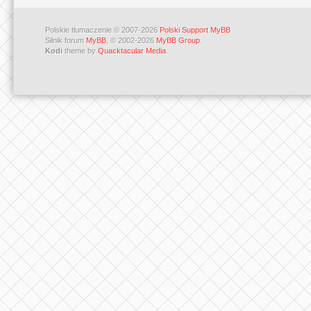
Polskie tłumaczenie © 2007-2026
Polski Support MyBB
Silnik forum
MyBB
, © 2002-2026
MyBB Group
.
Kodi
theme by
Quacktacular Media
.