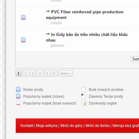
zanqin
PVC Fiber reinforced pipe production
0 głosów - średnia ocena: 0 na 5 gwiazdek
1
2
3
4
5
equipment
zanqin
In Giấy bàn ăn trên nhiều chất liệu khác
0 głosów - średnia ocena: 0 na 5 gwiazdek
1
2
3
4
5
nhau
githenhi
1
2
3
4
5
6
Dalej »
Nowe posty
Brak nowych postów
Popularny wątek (nowe)
Zawiera Twoje posty
Popularny wątek (brak nowych)
Zamknięty wątek
Kontakt
|
Moja witryna
|
Wróć do góry
|
Wróć do forów
|
Wersja bez graf