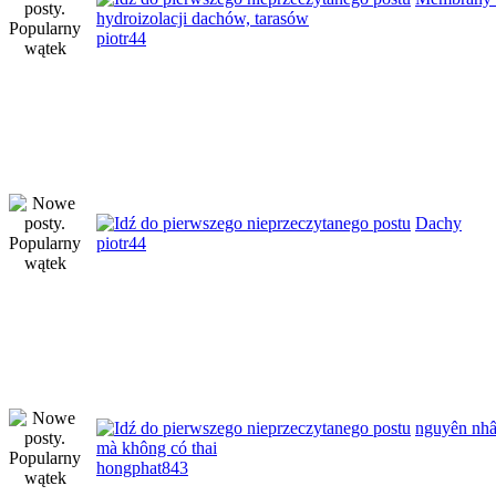
hydroizolacji dachów, tarasów
piotr44
Dachy
piotr44
nguyên nhâ
mà không có thai
hongphat843