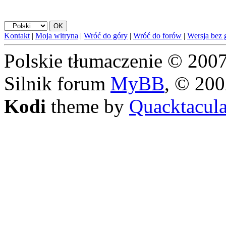
Kontakt
|
Moja witryna
|
Wróć do góry
|
Wróć do forów
|
Wersja bez g
Polskie tłumaczenie © 20
Silnik forum
MyBB
, © 20
Kodi
theme by
Quacktacul