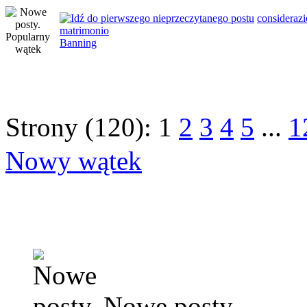
consideraz
matrimonio
Banning
Strony (120):
1
2
3
4
5
...
1
Nowy wątek
Nowe posty