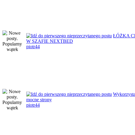
ŁÓŻKA 
W SZAFIE NEXTBED
piotr44
Wykorzysta
mocne strony
piotr44