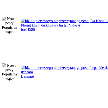
Đa Khoa Lê
Phòng khám đa khoa uy tín tại Nghệ An
ford4580
bepaalde d
lichaam
Banning