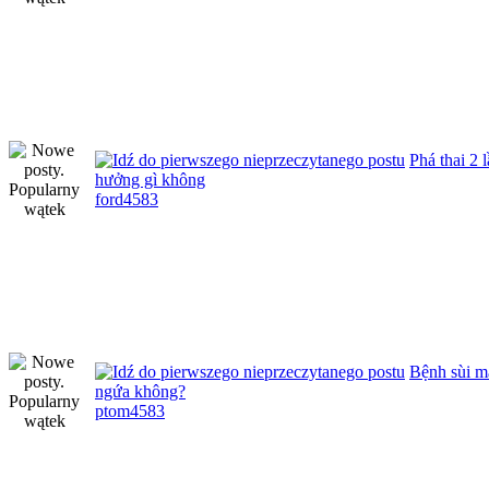
Phá thai 2 
hưởng gì không
ford4583
Bệnh sùi m
ngứa không?
ptom4583