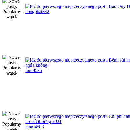
Bao Quy Đ
hongphat842
Bệnh sùi m
ngứa không?
ford4585
Chi phí ch
hư bất thường 2021
ptom4583