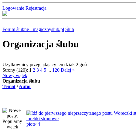
Logowanie
Rejestracja
Forum ślubne - magicznyslub.pl
Ślub
Organizacja ślubu
Użytkownicy przeglądający ten dział: 2 gości
Strony (120):
1
2
3
4
5
...
120
Dalej »
Nowy wątek
Organizacja ślubu
Temat
/
Autor
Woreczki s
torebki strunowe
piotr44