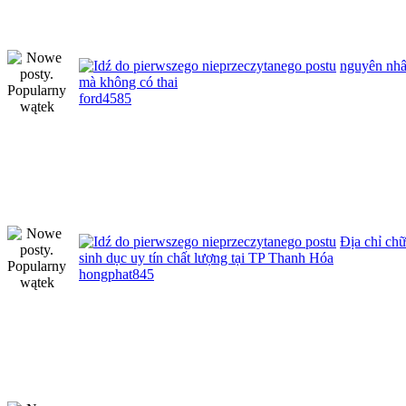
nguyên nhâ
mà không có thai
ford4585
Địa chỉ ch
sinh dục uy tín chất lượng tại TP Thanh Hóa
hongphat845