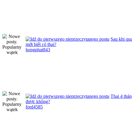
Sau khi qua
mới biết có thai?
hongphat843
Thai 4 thán
được không?
ford4585