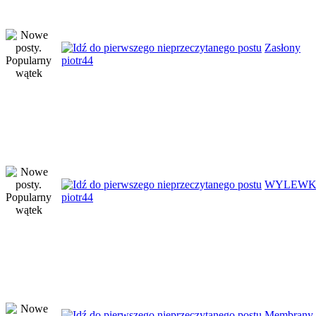
Zasłony
piotr44
WYLEWK
piotr44
Membrany 