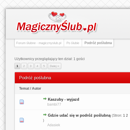
Podróż poślubna
Forum ślubne - magicznyslub.pl
Po ślubie
Użytkownicy przeglądający ten dział: 1 gości
1
2
3
4
5
Dalej »
Podróż poślubna
Temat
/
Autor
Kaszuby - wyjazd
0 głosów - średnia ocena: 0 na 5 gwiazdek
1
2
3
4
5
bambi77
Gdzie udać się w podróż poślubną
(Stron:
1
2
2 głosów - średnia ocena: 3.5 na 5 gwiazdek
1
2
3
4
5
)
Adasiek