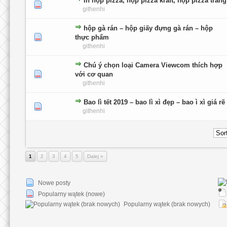
In hộp pizza, hộp pizza kraft, hộp pizza trắng
0 głosów - średnia ocena: 0 na 5 gwiazdek
1
2
3
4
5
githenhi
hộp gà rán – hộp giấy đựng gà rán – hộp
0 głosów - średnia ocena: 0 na 5 gwiazdek
1
2
3
4
5
thực phẩm
githenhi
Chú ý chọn loại Camera Viewcom thích hợp
0 głosów - średnia ocena: 0 na 5 gwiazdek
1
2
3
4
5
với cơ quan
githenhi
Bao lì tết 2019 – bao lì xì đẹp – bao ì xì giá rẽ
0 głosów - średnia ocena: 0 na 5 gwiazdek
1
2
3
4
5
githenhi
1
2
3
4
5
Dalej »
Nowe posty
Popularny wątek (nowe)
Popularny wątek (brak nowych)