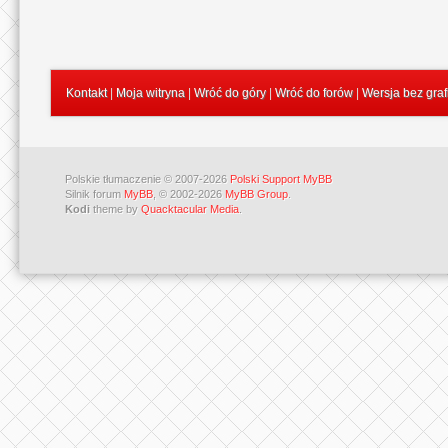
Kontakt
|
Moja witryna
|
Wróć do góry
|
Wróć do forów
|
Wersja bez graf
Polskie tłumaczenie © 2007-2026
Polski Support MyBB
Silnik forum
MyBB
, © 2002-2026
MyBB Group
.
Kodi
theme by
Quacktacular Media
.