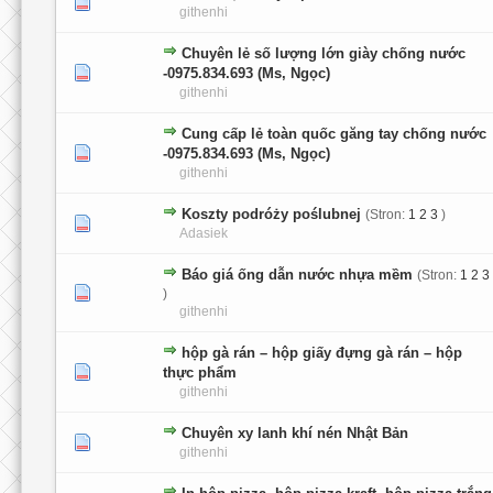
0 głosów - średnia ocena: 0 na 5 gwiazdek
1
2
3
4
5
githenhi
Chuyên lẻ số lượng lớn giày chống nước
0 głosów - średnia ocena: 0 na 5 gwiazdek
1
2
3
4
5
-0975.834.693 (Ms, Ngọc)
githenhi
Cung cấp lẻ toàn quốc găng tay chống nước
0 głosów - średnia ocena: 0 na 5 gwiazdek
1
2
3
4
5
-0975.834.693 (Ms, Ngọc)
githenhi
Koszty podróży poślubnej
(Stron:
1
2
3
)
2 głosów - średnia ocena: 2.5 na 5 gwiazdek
1
2
3
4
5
Adasiek
Báo giá ống dẫn nước nhựa mềm
(Stron:
1
2
3
0 głosów - średnia ocena: 0 na 5 gwiazdek
1
2
3
4
5
)
githenhi
hộp gà rán – hộp giấy đựng gà rán – hộp
0 głosów - średnia ocena: 0 na 5 gwiazdek
1
2
3
4
5
thực phẩm
githenhi
Chuyên xy lanh khí nén Nhật Bản
0 głosów - średnia ocena: 0 na 5 gwiazdek
1
2
3
4
5
githenhi