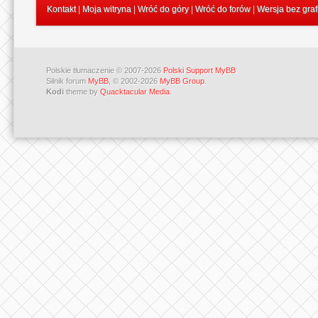
Kontakt
|
Moja witryna
|
Wróć do góry
|
Wróć do forów
|
Wersja bez graf
Polskie tłumaczenie © 2007-2026
Polski Support MyBB
Silnik forum
MyBB
, © 2002-2026
MyBB Group
.
Kodi
theme by
Quacktacular Media
.