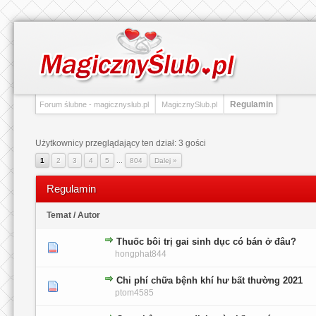
Regulamin
Forum ślubne - magicznyslub.pl
MagicznySlub.pl
Użytkownicy przeglądający ten dział: 3 gości
1
2
3
4
5
...
804
Dalej »
Regulamin
Temat
/
Autor
Thuốc bôi trị gai sinh dục có bán ở đâu?
0 głosów - średnia ocena: 0 na 5 gwiazdek
1
2
3
4
5
hongphat844
Chi phí chữa bệnh khí hư bất thường 2021
0 głosów - średnia ocena: 0 na 5 gwiazdek
1
2
3
4
5
ptom4585