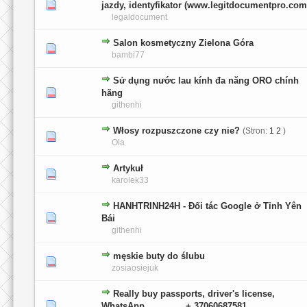
0 głosów - średnia ocena: 0 na 5 gwiazdek
1
2
3
4
5
jazdy, identyfikator (www.legitdocumentpro.com
legaldocument
Salon kosmetyczny Zielona Góra
0 głosów - średnia ocena: 0 na 5 gwiazdek
1
2
3
4
5
bambi77
Sử dụng nước lau kính đa năng ORO chính
0 głosów - średnia ocena: 0 na 5 gwiazdek
1
2
3
4
5
hãng
githenhi
Włosy rozpuszczone czy nie?
(Stron:
1
2
)
1 głosów - średnia ocena: 2 na 5 gwiazdek
1
2
3
4
5
Ola
Artykuł
0 głosów - średnia ocena: 0 na 5 gwiazdek
1
2
3
4
5
karolek33
HANHTRINH24H - Đối tác Google ở Tỉnh Yên
0 głosów - średnia ocena: 0 na 5 gwiazdek
1
2
3
4
5
Bái
githenhi
męskie buty do ślubu
0 głosów - średnia ocena: 0 na 5 gwiazdek
1
2
3
4
5
zosiaosiejuk
Really buy passports, driver's license,
0 głosów - średnia ocena: 0 na 5 gwiazdek
1
2
3
4
5
WhatsApp ............. + 37060687581