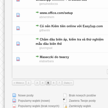
genuinedocss
www.office.com/setup
0 głosów - średnia ocena: 0 na 5 gwiazdek
1
2
3
4
5
abnershem
Có nên Kiếm tiền online với Easy1up.com
0 głosów - średnia ocena: 0 na 5 gwiazdek
1
2
3
4
5
githenhi
Châm dầu biến áp, kiểm tra và thử nghiệm
0 głosów - średnia ocena: 0 na 5 gwiazdek
1
2
3
4
5
mẫu dầu biến thế
giuongsat
Maseczki do twarzy
0 głosów - średnia ocena: 0 na 5 gwiazdek
1
2
3
4
5
elabarbara
« Wstecz
1
...
3
4
5
6
7
Dalej »
Nowe posty
Brak nowych postów
Popularny wątek (nowe)
Zawiera Twoje posty
Popularny wątek (brak nowych)
Zamknięty wątek