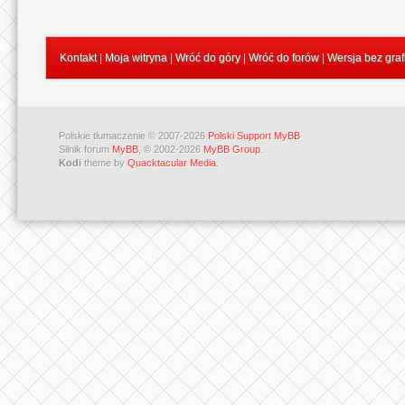
Kontakt
|
Moja witryna
|
Wróć do góry
|
Wróć do forów
|
Wersja bez graf
Polskie tłumaczenie © 2007-2026
Polski Support MyBB
Silnik forum
MyBB
, © 2002-2026
MyBB Group
.
Kodi
theme by
Quacktacular Media
.