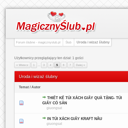
Uroda i wizaż ślubny
Forum ślubne - magicznyslub.pl
Ślub
Użytkownicy przeglądający ten dział: 1 gości
« Wstecz
1
...
3
4
5
6
7
Dalej »
Uroda i wizaż ślubny
Temat
/
Autor
THIẾT KẾ TÚI XÁCH GIẤY QUÀ TẶNG- TÚI
0 głosów - średnia ocena: 0 na 5 gwiazdek
1
2
3
4
5
GIẤY CÓ SẴN
giuongsat
IN TÚI XÁCH GIẤY KRAFT NÂU
0 głosów - średnia ocena: 0 na 5 gwiazdek
1
2
3
4
5
giuongsat