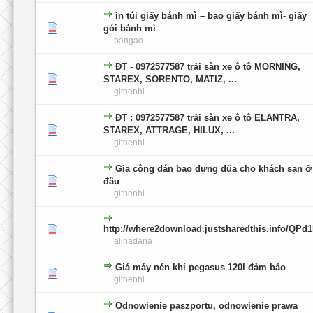
in túi giấy bánh mì – bao giấy bánh mì- giấy
0 głosów - średnia ocena: 0 na 5 gwiazdek
1
2
3
4
5
gói bánh mì
bangao
ĐT - 0972577587 trải sàn xe ô tô MORNING,
0 głosów - średnia ocena: 0 na 5 gwiazdek
1
2
3
4
5
STAREX, SORENTO, MATIZ, ...
githenhi
ĐT : 0972577587 trải sàn xe ô tô ELANTRA,
0 głosów - średnia ocena: 0 na 5 gwiazdek
1
2
3
4
5
STAREX, ATTRAGE, HILUX, ...
githenhi
Gia công dán bao đựng đũa cho khách sạn ở
0 głosów - średnia ocena: 0 na 5 gwiazdek
1
2
3
4
5
đâu
githenhi
http://where2download.justsharedthis.info/QPd
0 głosów - średnia ocena: 0 na 5 gwiazdek
1
2
3
4
5
alinadaria
Giá máy nén khí pegasus 120l đảm bảo
0 głosów - średnia ocena: 0 na 5 gwiazdek
1
2
3
4
5
githenhi
Odnowienie paszportu, odnowienie prawa