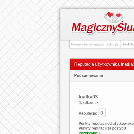
Forum ślubne - magicznyslub.pl
Profil I
Reputacja użytkownika Inatka
Podsumowanie
Inatka93
(Użytkownik)
0
Reputacja:
Punkty reputacji od użytkownikó
Punkty reputacji za posty: 0
Pozytywne:
0