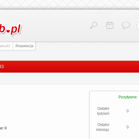
Reputacja
natka93
93
Pozytywne
Ostatni
0
tydzień
Ostatni
0
w: 0
miesiąc