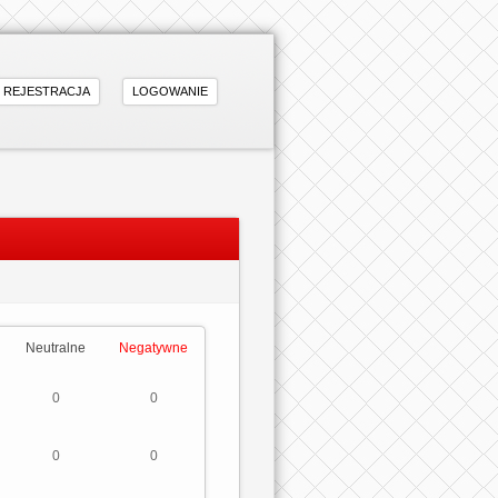
REJESTRACJA
LOGOWANIE
Neutralne
Negatywne
0
0
0
0