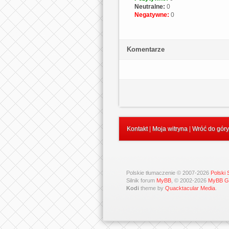
Neutralne:
0
Negatywne:
0
Komentarze
Kontakt
|
Moja witryna
|
Wróć do góry
Polskie tłumaczenie © 2007-2026
Polski
Silnik forum
MyBB
, © 2002-2026
MyBB G
Kodi
theme by
Quacktacular Media
.