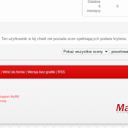
Ostatnie
6
0
miesięcy
Ten użytkownik w tej chwili nie posiada ocen spełniających podane kryteria.
|
Wróć do forów
|
Wersja bez grafiki
|
RSS
 Support MyBB
roup
.