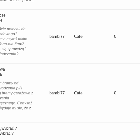
uka-dzieci/ i pozw...
cze
ze
cie polecali do
hodowego?
bambi77
Cafe
0
m o czymś takim
ferta-dla-firm/?
e się sprawdzą?
iadczenia?
owa
a
m bramy od
rodzenia.pl/ i
bambi77
Cafe
0
ą bramy garażowe z
wania
ręcznego. Ceny też
ydaje mi się, że z
ą wybrać ?
wybrać ?