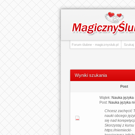
Forum ślubne - magicznyslub.pl
Szukaj
Wyniki szukania
Post
Wątek:
Nauka języka 
Post:
Nauka języka n
Chcesz zachęcić T
nauki obcego jęz
się nad korepetyc
Skorzystaj z kursu 
https://niemiecki-