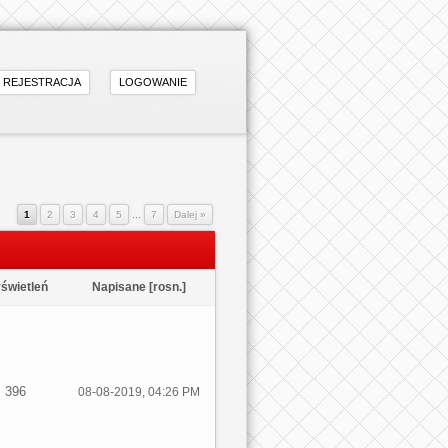
REJESTRACJA
LOGOWANIE
1
2
3
4
5
...
7
Dalej »
świetleń
Napisane
[
rosn.
]
396
08-08-2019, 04:26 PM