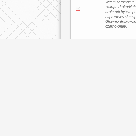
Witam serdecznie.
zakupu drukarki do
drukarek byście po
https://www.sferis.
Głównie drukowa
czarno-białe.
Wątek:
Salon kosmety
Post:
Salon kosmetyc
Hej ! Mam pytanko 
kosmetyczny polec
Górze ? Nie wiem 
była tutaj może
http://manicureexp
Focus , wiele dobr
na ich...
Wątek:
Aranżacja wnę
Post:
Aranżacja wnęt
Jestem w trakcie a
zastanawiam się n
sypialnią . Poszuk
nowoczesnym stylu
stylu skandynaws