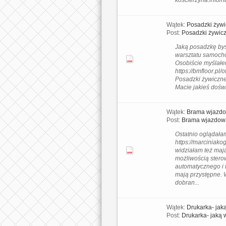
koscierzyna.info/na
Wątek:
Posadzki żywi
Post:
Posadzki żywic
Jaką posadzkę byś
warsztatu samoc
Osobiście myślałe
https://bmfloor.pl/o
Posadzki żywiczn
Macie jakieś dośw
Wątek:
Brama wjazd
Post:
Brama wjazdow
Ostatnio oglądała
https://marciniakog
widziałam też maj
możliwością stero
automatycznego i 
mają przystępne. W
dobran...
Wątek:
Drukarka- jak
Post:
Drukarka- jaką 