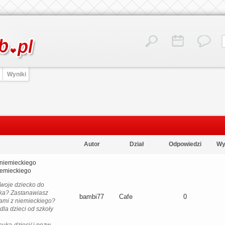
Wyniki
Autor
Dział
Odpowiedzi
Wy
niemieckiego
iemieckiego
woje dziecko do
yka? Zastanawiasz
bambi77
Cafe
0
jami z niemieckiego?
dla dzieci od szkoły