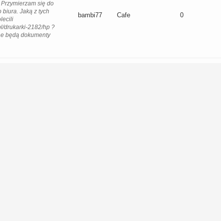
 Przymierzam się do
 biura. Jaką z tych
bambi77
Cafe
0
lecili
pl/drukarki-2182/hp ?
ne będą dokumenty
czny Zielona Góra
zny Zielona Góra
, jaki salon
Uroda i
acie w Zielonej
bambi77
wizaż
0
czy ktoraś z Was
ślubny
ress.pl w Galerii
ych opinii czytałam
trza
rza
ranżacji wnętrza,
ad salonem i
bambi77
Cafe
5
uję mebli w
 , myślę może o
kim uwielbiam go