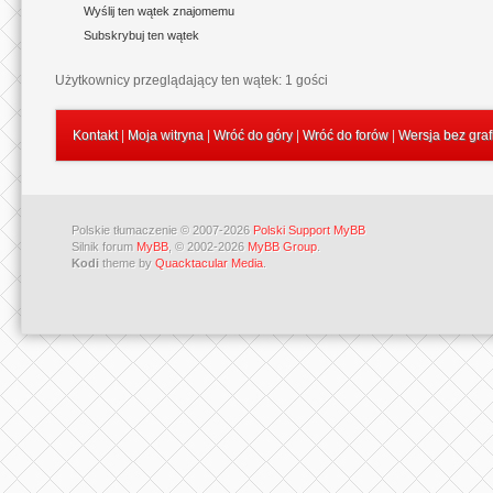
Wyślij ten wątek znajomemu
Subskrybuj ten wątek
Użytkownicy przeglądający ten wątek: 1 gości
Kontakt
|
Moja witryna
|
Wróć do góry
|
Wróć do forów
|
Wersja bez graf
Polskie tłumaczenie © 2007-2026
Polski Support MyBB
Silnik forum
MyBB
, © 2002-2026
MyBB Group
.
Kodi
theme by
Quacktacular Media
.