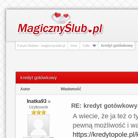
kredyt gotówkowy
Forum ślubne - magicznyslub.pl
Inne
Cafe
kredyt gotówkowy
Autor
Wiadomość
Inatka93
RE: kredyt gotówkowy
Użytkownik
A wiecie, że ja też o 
pewną możliwość i wah
https://kredytopole.pl