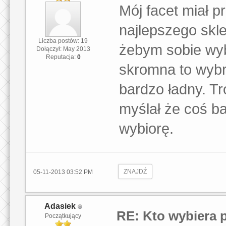
Mój facet miał 
najlepszego skle
Liczba postów: 19
żebym sobie wybr
Dołączył: May 2013
Reputacja:
0
skromna to wybra
bardzo ładny. Tro
myślał że coś ba
wybiorę.
ZNAJDŹ
05-11-2013 03:52 PM
Adasiek
RE: Kto wybiera 
Początkujący