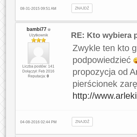
ZNAJDŹ
08-31-2015 09:51 AM
bambi77
RE: Kto wybiera 
Użytkownik
Zwykle ten kto 
podpowiedzieć
Liczba postów: 141
propozycja od A
Dołączył: Feb 2016
Reputacja:
0
pierścionek zar
http://www.arlek
ZNAJDŹ
04-08-2016 02:44 PM