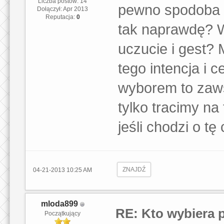
Liczba postów: 14
pewno spodoba si
Dołączył: Apr 2013
Reputacja:
0
tak naprawdę? W
uczucie i gest? 
tego intencja i c
wyborem to zaw
tylko tracimy na
jeśli chodzi o t
ZNAJDŹ
04-21-2013 10:25 AM
mloda899
RE: Kto wybiera 
Początkujący