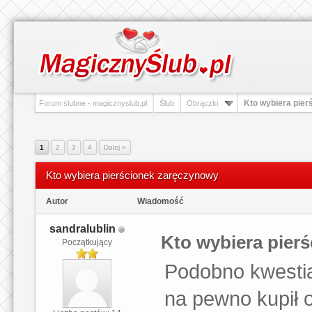
Kto wybiera pie
Forum ślubne - magicznyslub.pl
Ślub
Obrączki
1
2
3
4
Dalej »
Kto wybiera pierścionek zaręczynowy
Autor
Wiadomość
sandralublin
Kto wybiera pier
Początkujący
Podobno kwestia
na pewno kupił o