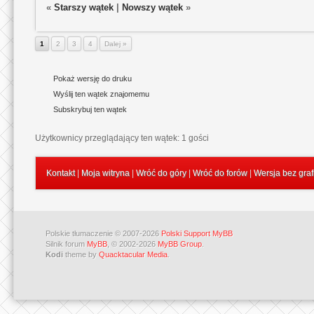
«
Starszy wątek
|
Nowszy wątek
»
1
2
3
4
Dalej »
Pokaż wersję do druku
Wyślij ten wątek znajomemu
Subskrybuj ten wątek
Użytkownicy przeglądający ten wątek: 1 gości
Kontakt
|
Moja witryna
|
Wróć do góry
|
Wróć do forów
|
Wersja bez graf
Polskie tłumaczenie © 2007-2026
Polski Support MyBB
Silnik forum
MyBB
, © 2002-2026
MyBB Group
.
Kodi
theme by
Quacktacular Media
.