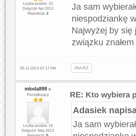
Liczba postów: 33
Ja sam wybierał
Dołączył: Apr 2013
Reputacja:
2
niespodziankę w
Najwyżej by się j
związku znałem je
ZNAJDŹ
05-11-2013 07:17 PM
mloda899
RE: Kto wybiera 
Początkujący
Adasiek napisa
Ja sam wybierał
Liczba postów: 19
Dołączył: May 2013
niespodziankę w
Reputacja:
0