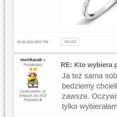
ZNAJDŹ
05-02-2014 06:57 PM
monikazab
RE: Kto wybiera 
Początkujący
Ja też sama sob
bedziemy chcieli
Liczba postów: 10
zawsze. Oczywiśc
Dołączył: Jun 2015
Reputacja:
0
tylko wybierała