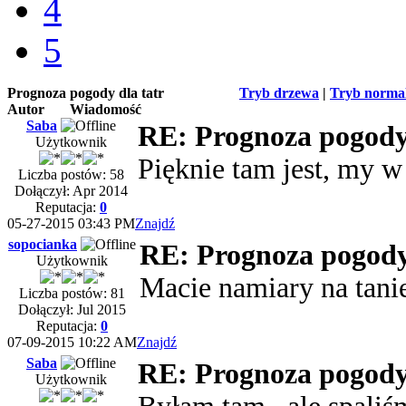
4
5
Prognoza pogody dla tatr
Tryb drzewa
|
Tryb norma
Autor
Wiadomość
Saba
RE: Prognoza pogody 
Użytkownik
Pięknie tam jest, my w
Liczba postów: 58
Dołączył: Apr 2014
Reputacja:
0
05-27-2015 03:43 PM
Znajdź
sopocianka
RE: Prognoza pogody 
Użytkownik
Macie namiary na tan
Liczba postów: 81
Dołączył: Jul 2015
Reputacja:
0
07-09-2015 10:22 AM
Znajdź
Saba
RE: Prognoza pogody 
Użytkownik