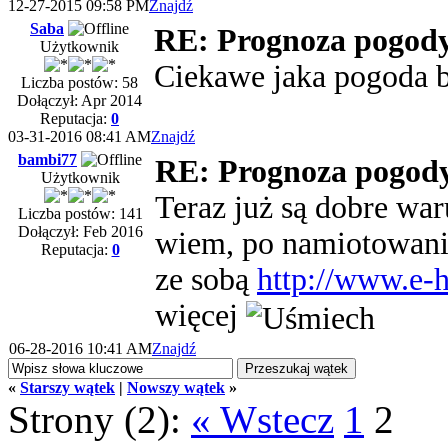
12-27-2015 09:58 PM
Znajdź
Saba
RE: Prognoza pogody 
Użytkownik
Ciekawe jaka pogoda 
Liczba postów: 58
Dołączył: Apr 2014
Reputacja:
0
03-31-2016 08:41 AM
Znajdź
bambi77
RE: Prognoza pogody
Użytkownik
Teraz już są dobre war
Liczba postów: 141
Dołączył: Feb 2016
wiem, po namiotowani
Reputacja:
0
ze sobą
http://www.e-h
więcej
06-28-2016 10:41 AM
Znajdź
«
Starszy wątek
|
Nowszy wątek
»
Strony (2):
« Wstecz
1
2