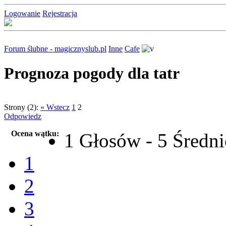
Logowanie
Rejestracja
Forum ślubne - magicznyslub.pl
Inne
Cafe
Prognoza pogody dla tatr
Strony (2):
« Wstecz
1
2
Odpowiedz
Ocena wątku:
1 Głosów - 5 Średn
1
2
3