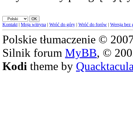
Kontakt
|
Moja witryna
|
Wróć do góry
|
Wróć do forów
|
Wersja bez g
Polskie tłumaczenie © 20
Silnik forum
MyBB
, © 20
Kodi
theme by
Quacktacul