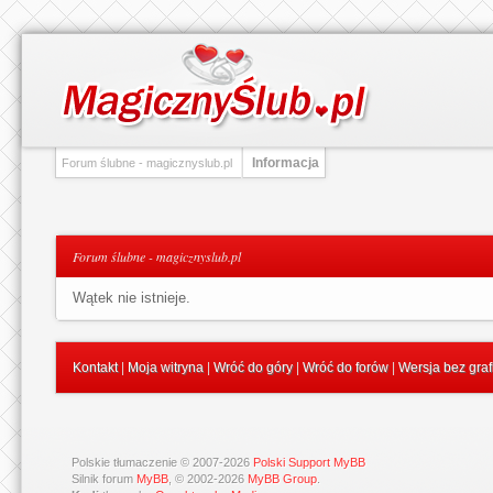
Informacja
Forum ślubne - magicznyslub.pl
Forum ślubne - magicznyslub.pl
Wątek nie istnieje.
Kontakt
|
Moja witryna
|
Wróć do góry
|
Wróć do forów
|
Wersja bez graf
Polskie tłumaczenie © 2007-2026
Polski Support MyBB
Silnik forum
MyBB
, © 2002-2026
MyBB Group
.