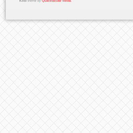
Kodi
theme by
Quacktacular Media
.