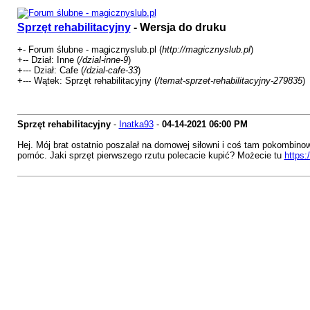
Sprzęt rehabilitacyjny
- Wersja do druku
+- Forum ślubne - magicznyslub.pl (
http://magicznyslub.pl
)
+-- Dział: Inne (
/dzial-inne-9
)
+--- Dział: Cafe (
/dzial-cafe-33
)
+--- Wątek: Sprzęt rehabilitacyjny (
/temat-sprzet-rehabilitacyjny-279835
)
Sprzęt rehabilitacyjny
-
Inatka93
-
04-14-2021
06:00 PM
Hej. Mój brat ostatnio poszalał na domowej siłowni i coś tam pokombinowa
pomóc. Jaki sprzęt pierwszego rzutu polecacie kupić? Możecie tu
https: