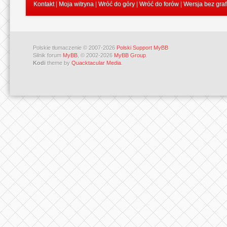
Kontakt
|
Moja witryna
|
Wróć do góry
|
Wróć do forów
|
Wersja bez graf
Polskie tłumaczenie © 2007-2026
Polski Support MyBB
Silnik forum
MyBB
, © 2002-2026
MyBB Group
.
Kodi
theme by
Quacktacular Media
.