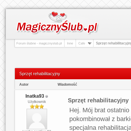
Sprzęt rehabilitacyjn
Forum ślubne - magicznyslub.pl
Inne
Cafe
Sprzęt rehabilitacyjny
Autor
Wiadomość
Inatka93
Sprzęt rehabilitacyjny
Użytkownik
Hej. Mój brat ostatni
pokombinował z barki
specjalna rehabilitacj