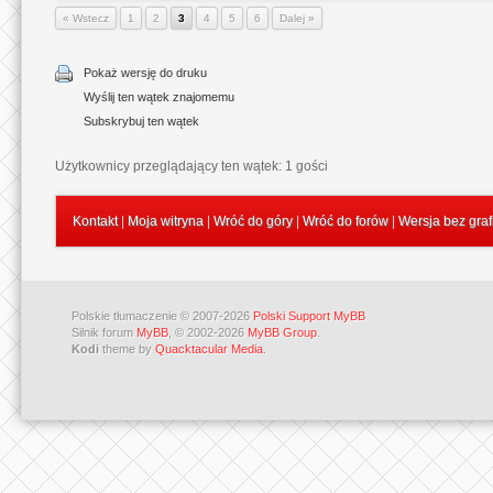
« Wstecz
1
2
3
4
5
6
Dalej »
Pokaż wersję do druku
Wyślij ten wątek znajomemu
Subskrybuj ten wątek
Użytkownicy przeglądający ten wątek: 1 gości
Kontakt
|
Moja witryna
|
Wróć do góry
|
Wróć do forów
|
Wersja bez graf
Polskie tłumaczenie © 2007-2026
Polski Support MyBB
Silnik forum
MyBB
, © 2002-2026
MyBB Group
.
Kodi
theme by
Quacktacular Media
.