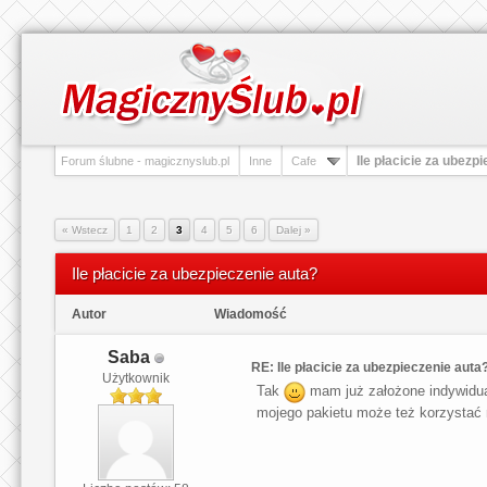
Ile płacicie za ubezp
Forum ślubne - magicznyslub.pl
Inne
Cafe
« Wstecz
1
2
3
4
5
6
Dalej »
Ile płacicie za ubezpieczenie auta?
Autor
Wiadomość
Saba
RE: Ile płacicie za ubezpieczenie auta
Użytkownik
Tak
mam już założone indywidual
mojego pakietu może też korzystać n