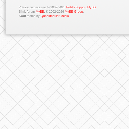
Polskie tłumaczenie © 2007-2026
Polski Support MyBB
Silnik forum
MyBB
, © 2002-2026
MyBB Group
.
Kodi
theme by
Quacktacular Media
.