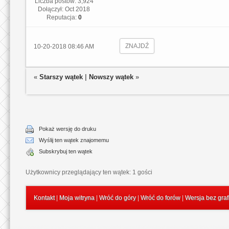
Liczba postów: 3,924
Dołączył: Oct 2018
Reputacja:
0
ZNAJDŹ
10-20-2018 08:46 AM
«
Starszy wątek
|
Nowszy wątek
»
Pokaż wersję do druku
Wyślij ten wątek znajomemu
Subskrybuj ten wątek
Użytkownicy przeglądający ten wątek: 1 gości
Kontakt
|
Moja witryna
|
Wróć do góry
|
Wróć do forów
|
Wersja bez graf