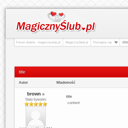
titl
Forum ślubne - magicznyslub.pl
MagicznySlub.pl
Poznajmy się
title
Autor
Wiadomość
brown
title
Stały bywalec
content