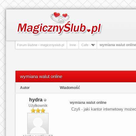
wymiana walut onlin
Forum ślubne - magicznyslub.pl
Inne
Cafe
wymiana walut online
Autor
Wiadomość
hydra
wymiana walut online
Użytkownik
Czyli - jaki kantor internetowy może